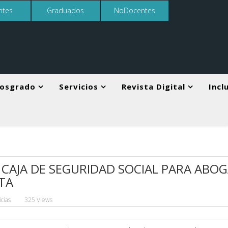
ntes
Graduados
NoDocentes
osgrado
Servicios
Revista Digital
Incl
 CAJA DE SEGURIDAD SOCIAL PARA ABO
LTA
icias
325 Views