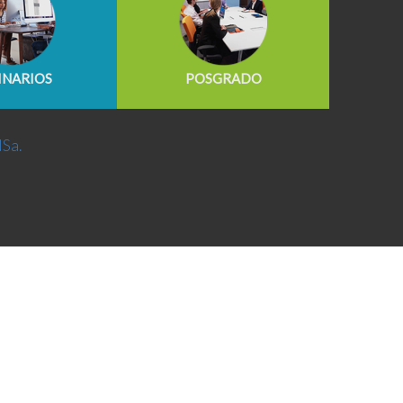
INARIOS
POSGRADO
NSa.