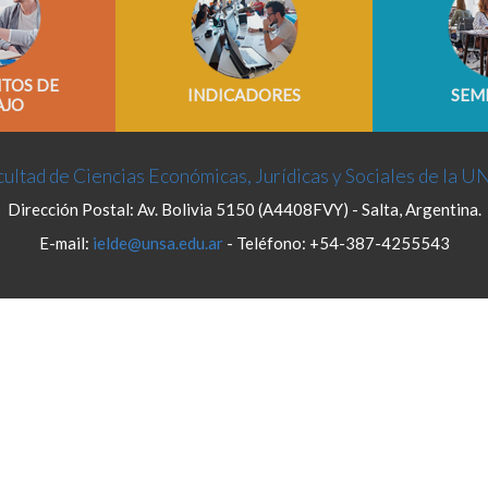
TOS DE
INDICADORES
SEM
AJO
ultad de Ciencias Económicas, Jurídicas y Sociales de la U
Dirección Postal: Av. Bolivia 5150 (A4408FVY) - Salta, Argentina.
E-mail:
ielde@unsa.edu.ar
- Teléfono: +54-387-4255543