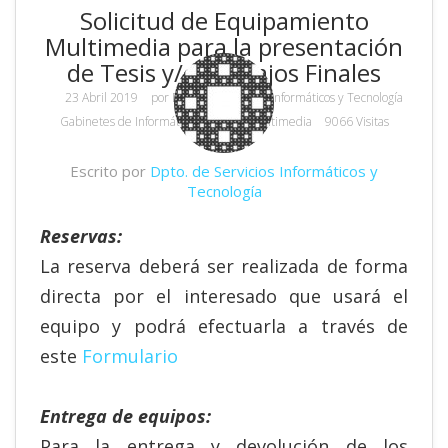
Solicitud de Equipamiento
Multimedia para la presentación
de Tesis y/o Trabajos Finales
23 Abril 2019
por
Dpto. de Servicios Informáticos y Tecnología
Gabinetes de Informática y Equipos Multimedia
9066 Visitas
Escrito por
Dpto. de Servicios Informáticos y
Tecnología
Reservas:
La reserva deberá ser realizada de forma
directa por el interesado que usará el
equipo y podrá efectuarla a través de
este
Formulario
Entrega de equipos:
Para la entrega y devolución de los