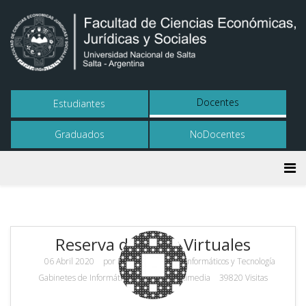
Docentes
Estudiantes
Graduados
NoDocentes
Reserva de Salas Virtuales
06 Abril 2020
por
Dpto. de Servicios Informáticos y Tecnología
Gabinetes de Informática y Equipos Multimedia
39820 Visitas