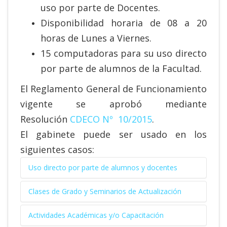
uso por parte de Docentes.
Disponibilidad horaria de 08 a 20
horas de Lunes a Viernes.
15 computadoras para su uso directo
por parte de alumnos de la Facultad.
El Reglamento General de Funcionamiento
vigente se aprobó mediante
Resolución
CDECO Nº 10/2015
.
El gabinete puede ser usado en los
siguientes casos:
Uso directo por parte de alumnos y docentes
Clases de Grado y Seminarios de Actualización
La sala B del GIEG (ubicada en la
planta baja de la Facultad) está
Actividades Académicas y/o Capacitación
La utilización de cualquiera de las
habilitada para su uso directo por