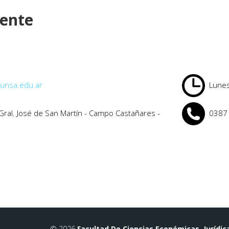
cente
unsa.edu.ar
Lunes
 Gral. José de San Martín - Campo Castañares -
0387 
© 2026
Facultad De Ciencias Económicas, Jurídic