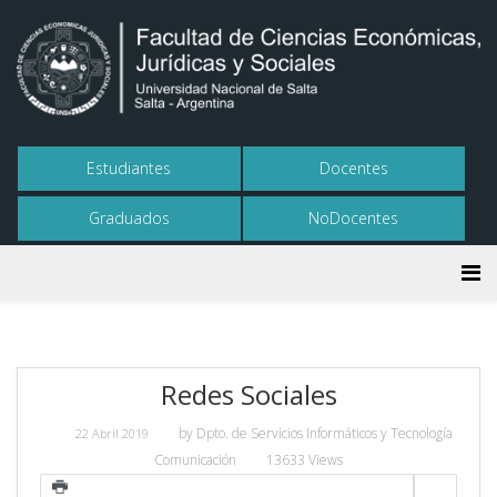
Estudiantes
Docentes
Graduados
NoDocentes
Redes Sociales
by
Dpto. de Servicios Informáticos y Tecnología
22 Abril 2019
Comunicación
13633 Views