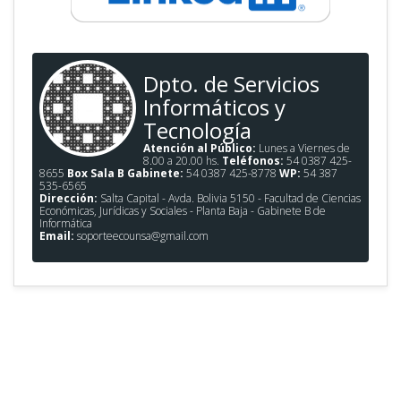
Dpto. de Servicios
Informáticos y
Tecnología
Atención al Público:
Lunes a Viernes de
8.00 a 20.00 hs.
Teléfonos:
54 0387 425-
8655
Box Sala B Gabinete:
54 0387 425-8778
WP:
54 387
535-6565
Dirección:
Salta Capital - Avda. Bolivia 5150 - Facultad de Ciencias
Económicas, Jurídicas y Sociales - Planta Baja - Gabinete B de
Informática
Email:
soporteecounsa@gmail.com