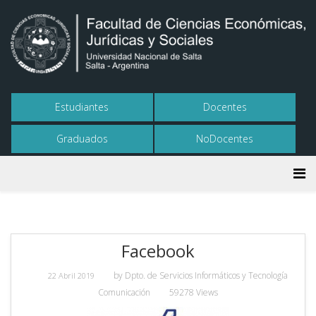
Estudiantes
Docentes
Graduados
NoDocentes
Facebook
by
Dpto. de Servicios Informáticos y Tecnología
22 Abril 2019
Comunicación
59278 Views