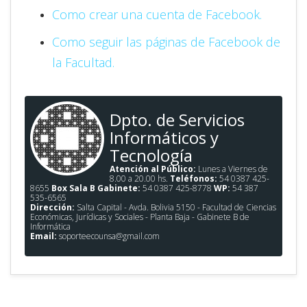
Como crear una cuenta de Facebook.
Como seguir las páginas de Facebook de
la Facultad.
Dpto. de Servicios
Informáticos y
Tecnología
Atención al Público:
Lunes a Viernes de
8.00 a 20.00 hs.
Teléfonos:
54 0387 425-
8655
Box Sala B Gabinete:
54 0387 425-8778
WP:
54 387
535-6565
Dirección:
Salta Capital - Avda. Bolivia 5150 - Facultad de Ciencias
Económicas, Jurídicas y Sociales - Planta Baja - Gabinete B de
Informática
Email:
soporteecounsa@gmail.com