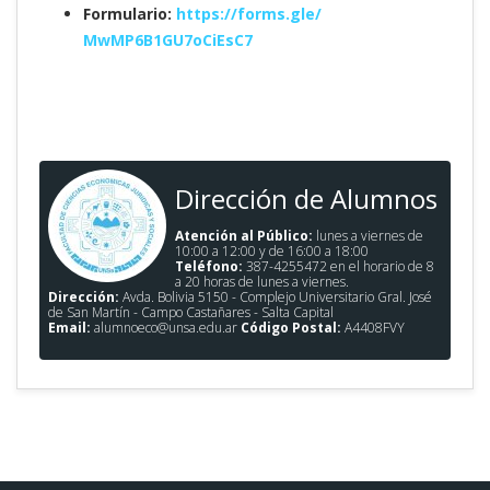
Formulario:
https://forms.gle/
MwMP6B1GU7oCiEsC7
Dirección de Alumnos
Atención al Público:
lunes a viernes de
10:00 a 12:00 y de 16:00 a 18:00
Teléfono:
387-4255472 en el horario de 8
a 20 horas de lunes a viernes.
Dirección:
Avda. Bolivia 5150 - Complejo Universitario Gral. José
de San Martín - Campo Castañares - Salta Capital
Email:
alumnoeco@unsa.edu.ar
Código Postal:
A4408FVY