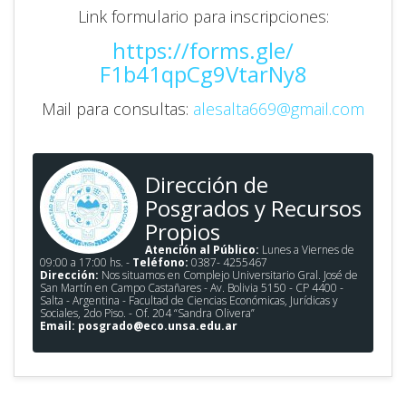
Link formulario para inscripciones:
https://forms.gle/
F1b41qpCg9VtarNy8
Mail para consultas:
alesalta669@gmail.
com
Dirección de
Posgrados y Recursos
Propios
Atención al Público:
Lunes a Viernes de
09:00 a 17:00 hs. -
Teléfono:
0387- 4255467
Dirección:
Nos situamos en Complejo Universitario Gral. José de
San Martín en Campo Castañares - Av. Bolivia 5150 - CP 4400 -
Salta - Argentina - Facultad de Ciencias Económicas, Jurídicas y
Sociales, 2do Piso. - Of. 204 “Sandra Olivera”
Email:
posgrado@eco.unsa.edu.ar