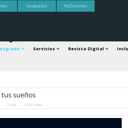
ntes
Graduados
NoDocentes
osgrado
Servicios
Revista Digital
Incl
 tus sueños
Cursos
2126 Views