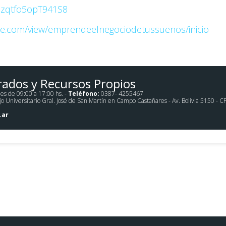
fGzqtfo5opT941S8
e.com/view/
emprendeelnegociodetussuenos/
inicio
rados y Recursos Propios
es de 09:00 a 17:00 hs. -
Teléfono:
0387- 4255467
Universitario Gral. José de San Martín en Campo Castañares - Av. Bolivia 5150 - CP 44
.ar