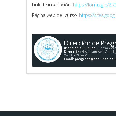
Link de inscripción:
https://forms.gle/Z
Página web del curso:
https://sites.
googl
Dirección de Posg
Atención al Público:
Lunes a Viern
Dirección:
Nos situamos en Complejo 
“Sandra Olivera”
Email:
posgrado@eco.unsa.edu