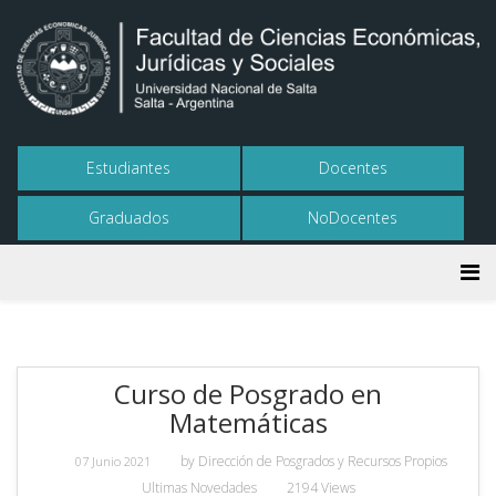
Estudiantes
Docentes
Graduados
NoDocentes
Curso de Posgrado en
Matemáticas
by
Dirección de Posgrados y Recursos Propios
07 Junio 2021
Ultimas Novedades
2194 Views