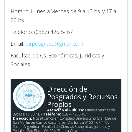
Horario: Lunes a Viernes de 9 a 13 hs. y 17 a
20 hs.
Teléfono: (0387) 425-5467
Email:
dirposgreco@gmail.com
Facultad de Cs. Económicas, Jurídicas y
Sociales
Dirección de
Posgrados y Recursos
Propios
Atención al Público:
Lunes a Viernes de
09:00 a 17:00 hs. -
Teléfono:
0387- 4255467
Dirección:
Nos situamos en Complejo Universitario Gral. José de
San Martín en Campo Castañares - Av. Bolivia 5150 - CP 4400 -
Salta - Argentina - Facultad de Ciencias Económicas, Jurídicas y
Sociales, 2do Piso. - Of. 204 “Sandra Olivera”