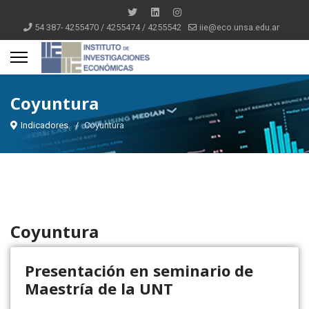
54 387- 4255470 / 4255474 / 4255542
iie@eco.unsa.edu.ar
Coyuntura
Indicadores
Coyuntura
Coyuntura
Presentación en seminario de
Maestría de la UNT