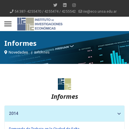
54 387- 4255470 / 4255474 / 4255542
iie@eco.unsa.edu.ar
Informes
Novedades
Informes
Informes
2014
Demanda de Trabajo en la Ciudad de Salta