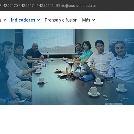
7- 4255470 / 4255474 / 4255542
iie@eco.unsa.edu.ar
s
Indicadores
Prensa y difusión
Más