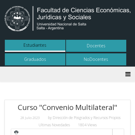
Estudiantes
Docentes
Graduados
NoDocentes
Curso "Convenio Multilateral"
by
Dirección de Posgrados y Recursos Propios
28 Julio 2023
Ultimas Novedades
1804 Views