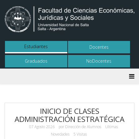
Estudiantes
Docentes
Graduados
NoDocentes
INICIO DE CLASES
ADMINISTRACIÓN ESTRATÉGICA
07 Agosto 2026
por
Dirección de Alumnos
Ultimas
Novedades
5 Visitas